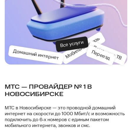
Мобильная связь
Все услуги
Домашнее ТВ
Домашний интернет
Переезд
МТС — ПРОВАЙДЕР № 1 В
НОВОСИБИРСКЕ
МТС в Новосибирске — это проводной домашний
интернет на скорости до 1000 Мбит/с и возможность
подключить до 6‑х номеров с единым пакетом
мобильного интернета, звонков и смс.