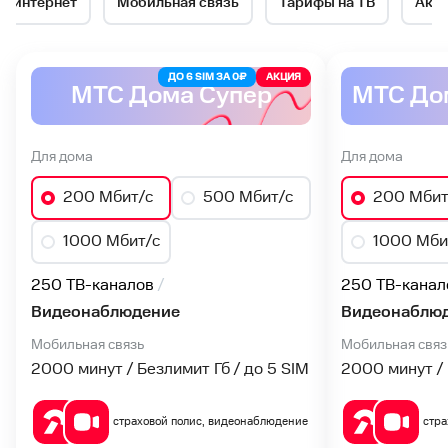
й интернет
Мобильная связь
Тарифы на ТВ
Акц
№1
в
ДО 6 SIM ЗА 0₽
АКЦИЯ
МТС Дома Супер
Новосибирске
Для дома
Для дома
200 Мбит/с
500 Мбит/с
200 Мбит
1000 Мбит/с
1000 Мби
250 ТВ-каналов
250 ТВ-канал
Видеонаблюдение
Видеонаблю
Мобильная связь
Мобильная связ
2000 минут / Безлимит Гб / до 5 SIM
2000 минут / 
страховой полис, видеонаблюдение
стра